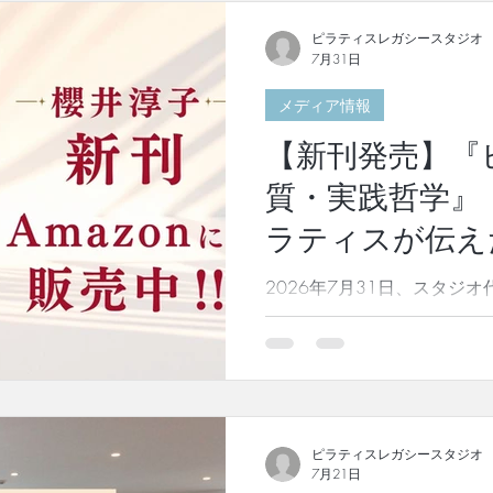
い。 スタッフがご案内いた
ー］ 動きやすい服装にお着
ピラティスレガシースタジオ
7月31日
リーシートのご記入］ ピラ
ラティスだからできること”
メディア情報
ン前に同意書等のご記入をお
スン内容もご要望に合わせて
【新刊発売】『
ット］ 始めはマットで呼吸
質・実践哲学』
合わせてマットエクササイ
に最適なエクササイズをして
ラティスが伝え
ンを使って身体に適切なサ
ィスとは？｜櫻
出来る事と身体の可能性を
2026年7月31日、スタジオ代表 櫻井淳子の新刊、
ティスの本質 実践哲学』 
ましたので、ご案内させて頂
ただ体幹を鍛えるだけのも
来の自分を取り戻すための
の実践哲学。 購入はこちら
ラティスが遺した思想や哲
ピラティスレガシースタジオ
ソッドを、初めて学ぶ方に
7月21日