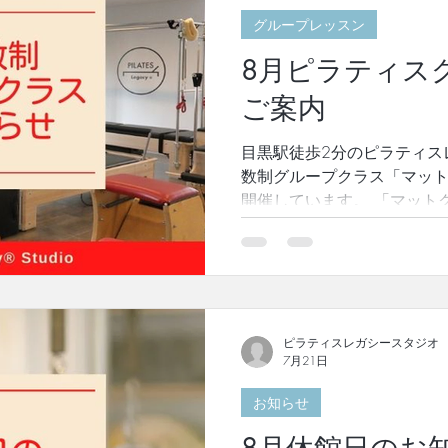
も分かりやすくまとめた一冊
グループレッスン
ィスが大きな注目を集めて
史、創始者の考え方まで体
8月ピラティス
ありません。 本書では、ジ
ソッド誕生の背景、「ボデ
ご案内
合」という理念、そして自
イズまで、豊富な写真とイ
目黒駅徒歩2分のピラティス
ます。 発売前には、Amaz
数制グループクラス「マッ
ズ部門」第1位を獲得いたし
開催しています。 「マット
ださった皆様に、心より感謝申
方はもちろん、いつもマシ
ている方の併用もオススメで
験者となりますが、まだマ
歓迎です✨✨✨ 「グループマ
日曜 15:50～16:40 (奥村)【ストレッチーズ】 8月
16日 日曜 15:50～16:40 (菊田) 【基礎～上級】 内容：ピ
ピラティスレガシースタジオ
7月21日
ラティスが初めての方、マ
方など、 体験での参加も大
お知らせ
併用もオススメです！ 定員
なります。 →ご予約はこちら 「グループマシンクラ