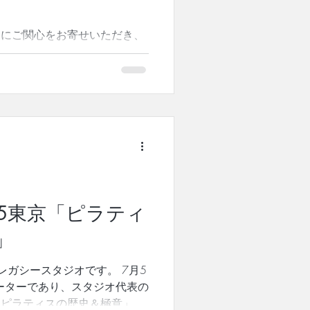
みにご関心をお寄せいただき、
tes Legacy Studio代表の
報告がございます。 ピラティ
特集インタビューが掲載されま
式ピラティス継承者として世界
回の記事では、ピラティスに出
や、ピラティスに出会ってから
られています。 研究者として
勢と、 指導者としての"あり
現在の国際的な活動へとつなが
す。 本物のピラティスを世界
/5東京「ピラティ
ら世界へ という櫻井の情熱を
こちら THE TRAINER「櫻
」
、櫻井の活動
 ======ご案内======
レガシースタジオです。 7月5
's Legacy™指導者養成コース第
yエデュケーターであり、スタジオ代表の
「ピラティスの歴史＆極意」を