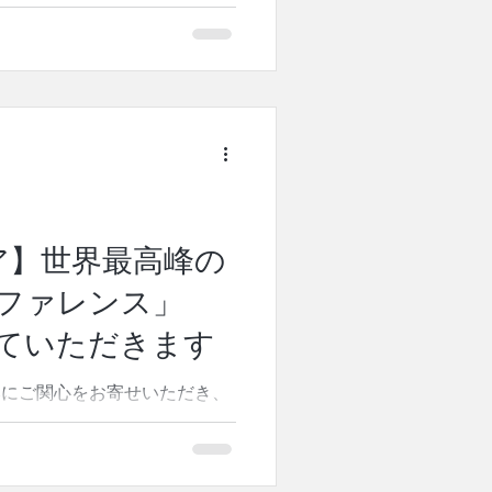
、「ピラティスの歴史」につい
セフ・ピラティスは、元々、ピ
だと強調していたのか。また、
ラティスの目的や効果は、本来
 櫻井にしか伝えられない教科
ィスの情報を、余すことなく詰
た。 初めて聞く当時のジョセ
みなさん興味深く真剣に聞き入
創始者が実際に伝えていた真髄
ピラティスの理解が深まりまし
ア】世界最高峰の
の極意」について、ピラティス
ンファレンス」
トでその要素を体験しました。
タワー・チェアを使用して、同
ていただきます
り組みました。ピラティスの複
どのような関
みにご関心をお寄せいただき、
の度、ピラティスレガシースタ
について、嬉しいご報告がござ
ついては、以下にもプレスリリ