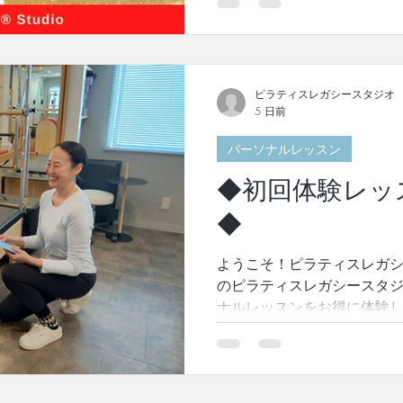
本来の身体の使い方を習得
出します。 ぜひ一度、ご自
ティスで作ってみませんか。
れる？！” スタッフ一同お待
な体験レッスン料金 ・プライ
ピラティスレガシースタジオ
5 日前
円/回 → 初回体験 ¥8,800(税込) ご購入はこちら 上記の
チケットを先にご購入の後、
パーソナルレッスン
はこちら または、LINE＠
ちら ※返信が遅くなる場合
◆初回体験レッ
の方は直接スタジオにお問い
◆
当日入会特典 ご入会金0円
ご予約を頂いた場合、以下
ようこそ！ピラティスレガシ
きます。 ご入会金11,000円 →
のピラティスレガシースタ
ナルレッスンをお得に体験し
のピラティス”を一度体験し
スン当日の流れをご紹介いた
ト] ようこそ！ピラティス
ただいたお時間の15分前ま