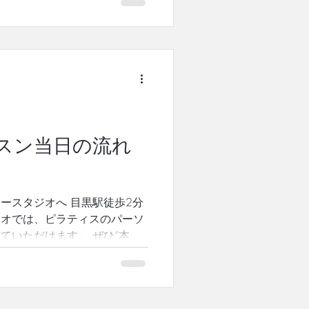
出来ると、身体が機能的に動き
身の身体と向き合う時間をピラ
 “1レッスンで、ここまで変わ
ちしております✨ （１）お得
ベートレッスン 通常11,000
ご予約ください。 予約サイト
でもご予約可能です。 登録はこ
がございますので、 お急ぎ
スン当日の流れ
合わせくださいませ。 （２）
〜 体験レッスンの当日に次回の
の通りご入会金を割引させて頂
ースタジオへ 目黒駅徒歩2分
 0円 ==============
ジオでは、ピラティスのパーソ
ていただけます。 ぜひ“本物
てみませんか？ 初回体験レッ
します✨✨✨ [スタジオフロン
レガシースタジオへ！ ご予約い
でにスタジオにお越しくださ