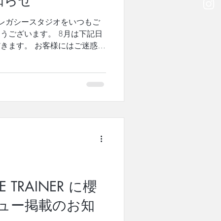
知らせ
 土曜 15:50～16:40
レガシースタジオをいつもご
ピラティスの基礎～中級の方向け
うございます。 8月は下記日
きます。 お客様にはご迷惑を
願いします。 ◆櫻井淳子によ
リータズレガシー養成コース説
11:40以降 ◆ロリータズレガシ
(土) 終日 30日(日) 終日
大変ご不便をおかけいたします
申し上げます。
==== ★初心者の方でも安心して
ベートレッスンがおすすめで
レッスン】 通常11,000円/
 →ご購入はこちら 上記のチ
予約ください。 →ご予約はこ
TRAINER に櫻
ラスが気になる方。 マシンク
3回以上受講の方にオススメ
ュー掲載のお知
てでも、いつもパーソナルレッ