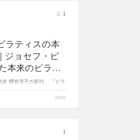
します。 ［更衣室・ロッカ
替えいただきます。 ［エント
ティスレガシースタジオの“ピ
をお伝えいたします。 レッス
願いいたします。 本日のレッ
おうかがいいたします。 ［マ
ピラティスの本
から始めます。 身体の状態に
｜ジョセフ・ピ
ズを行ってから、マシンで個々
いきます。 ［マシン］ マシ
た本来のピラテ
ポートと抵抗を加えながら、今
井淳子
広げるためにチャレンジな
 『ピラ
が、扶桑社より全国発売となり
きます。 「ピラティス」は、
のではない。体と心を整え、本
、創始者ジョセフ・ピラティス
 本書は、創始者ジョセフ・ピ
学、そして本来のピラティスメ
も、すでに実践されている方に