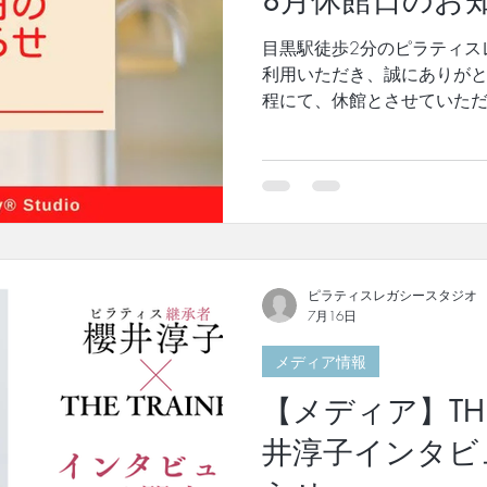
8月休館日のお
礎～中級」 開催日：8月8日 土曜 15:50～16:40 (大前)
【リフォーマー】 8月22日
目黒駅徒歩2分のピラティス
(奥村) 【チェア】 内容：
利用いただき、誠にありがと
の少人数グ
程にて、休館とさせていただ
おかけしますが、ご了承をお
る特別ワークショップ、ロ
明会開催の為◆ 23日(日) 
ー養成コース開催の為◆ 29日
31日(月) 終日 皆様には
が、何卒ご理解の程お願い
=================
ピラティスレガシースタジオ
ご参加いただける、プライ
7月16日
す。 今なら、 【プライベート
回 → 初回体験 ¥8,800(税込)
メディア情報
ケットを先にご購入の後、ご
【メディア】THE 
ちら ★少人数制グループク
ラスはパーソナルレッスンを
井淳子インタビ
です！ マットクラスは初め