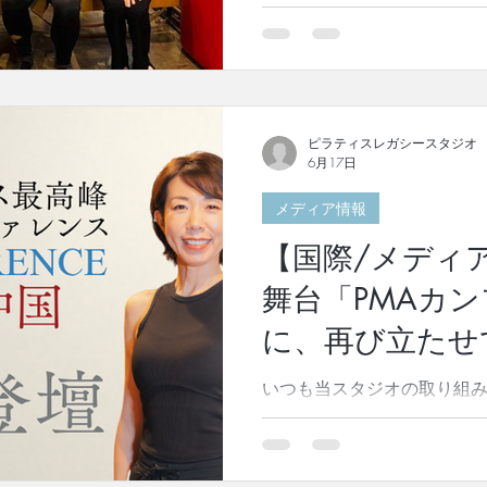
開催いたしました。 前半は
てから始まりました。 ジョ
ラティスをどのようなもの
何を伝えたかったのか。ピ
どのようなものだったのか。
書には載っていないピラテ
ピラティスレガシースタジオ
6月17日
め込んだ大変貴重な時間でし
フ・ピラティスの状況を、
メディア情報
っていらっしゃいました。 
を知ることで、より本来の
【国際/メディ
た。 後半は、「ピラティス
舞台「PMAカ
メソッドの基礎となるマッ
その上で、リフォーマー・
に、再び立たせ
時に同じエクササイズに取
数種類のマシンがお互いに
いつも当スタジオの取り組
ありがとうございます。 こ
ジオ代表・櫻井淳子の登壇
います。このたびの登壇に