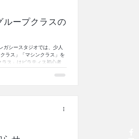
です。 近年、日本ではピラテ
います。しかし、その本質や歴
系的に学べる書籍は決して多く
グループクラスの
ョセフ・ピラティスの生涯とメ
ィ・マインド・スピリットの統
宅でも取り組める基礎エクササ
ラストを交えながら紹介してい
レガシースタジオでは、少人
on新着ランキング「エクササイ
トクラス」「マシンクラス」を
ました。 ご予約・応援してく
クラス」はピラティス初心者の
し上げます。...
ンのパーソナルレッスンをされ
す✨✨ 「マシンクラス」は経
シンの経験回数が少ない方も大
ットクラス」 開催日：8月2日
ットピラティスを受けてみたい
歓迎！ふだんマシンのみの方の
4名。スタジオでの受講のみと
ス基