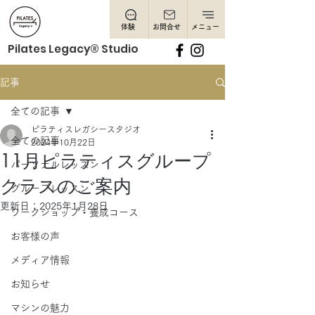
体験
お問合せ
メニュー
Pilates Legacy® Studio
記事
全ての記事
ピラティスレガシースタジオ
全ての記事
2024年10月22日
11月ピラティスグループ
パーソナルレッスン
クラスのご案内
グループレッスン
更新日：
2025年1月28日
ワークショップ・養成コース
お客様の声
メディア情報
お知らせ
マシンの魅力