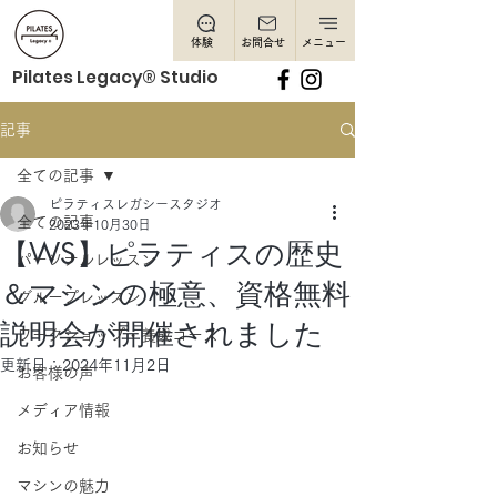
体験
お問合せ
メニュー
Pilates Legacy® Studio
記事
全ての記事
ピラティスレガシースタジオ
全ての記事
2023年10月30日
【WS】ピラティスの歴史
パーソナルレッスン
＆マシンの極意、資格無料
グループレッスン
説明会が開催されました
ワークショップ・養成コース
更新日：
2024年11月2日
お客様の声
メディア情報
お知らせ
マシンの魅力