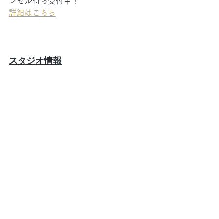
ンセル待ち受付中！
詳細はこちら
スタジオ情報
Pilates Legacy®︎ Studio（ピラティスレ
ガシースタジオ）
目黒駅徒歩2分。1Fがカフェ・ベローチ
ェさんのビルです。
東京都目黒区下目黒1-2-21 泰山堂ビル
６階
メール：infolegacy@pilates-body.jp 　
電話：03-6910-4915