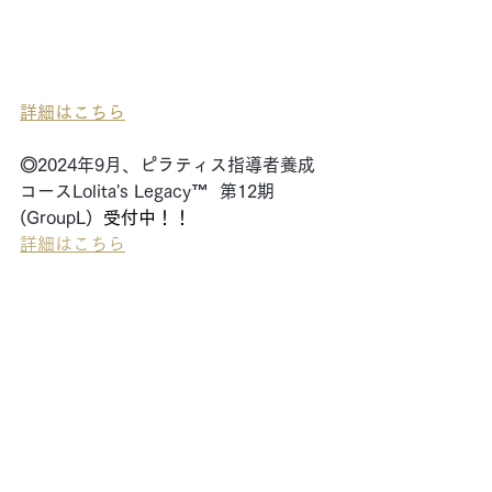
詳細はこちら
◎2024年9月、ピラティス指導者養成
コースLolita's Legacy™  
第12期
(GroupL)  
受付中！！
詳細はこちら
スタジオ情報
Pilates Legacy®︎ Studio（ピラティスレ
ガシースタジオ）
目黒駅徒歩2分。1Fがカフェ・ベローチ
ェさんのビルです。