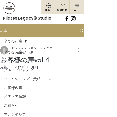
体験
お問合せ
メニュー
Pilates Legacy® Studio
記事
全ての記事
ピラティスレガシースタジオ
全ての記事
2024年5月16日
お客様の声vol.4
パーソナルレッスン
更新日：
2024年11月1日
グループレッスン
ワークショップ・養成コース
お客様の声
メディア情報
お知らせ
マシンの魅力