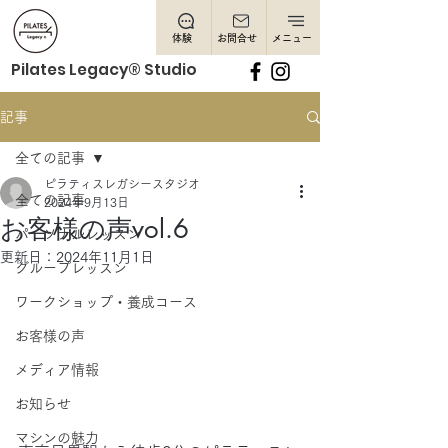
体験
お問合せ
メニュー
Pilates Legacy® Studio
記事
全ての記事
ピラティスレガシースタジオ
全ての記事
2024年9月13日
お客様の声vol.6
パーソナルレッスン
更新日：
2024年11月1日
グループレッスン
ワークショップ・養成コース
お客様の声
メディア情報
お知らせ
マシンの魅力