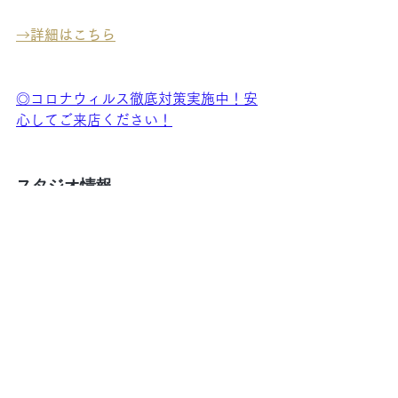
→
詳細はこちら
◎コロナウィルス徹底対策実施中！安
心してご来店ください！
スタジオ情報
Pilates Legacy®︎ Studio（ピラティスレ
ガシースタジオ）
目黒駅徒歩2分。1Fがカフェ・ベローチ
ェさんのビルです。
東京都目黒区下目黒1-2-21 泰山堂ビル
６階
メール：infolegacy@pilates-body.jp 　