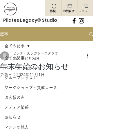
体験
お問合せ
メニュー
Pilates Legacy® Studio
記事
全ての記事
ピラティスレガシースタジオ
全ての記事
2021年12月24日
年末年始のお知らせ
パーソナルレッスン
更新日：
2024年11月1日
グループレッスン
ワークショップ・養成コース
お客様の声
メディア情報
お知らせ
マシンの魅力