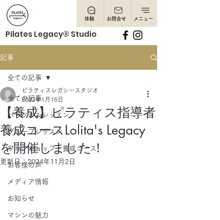
体験
お問合せ
メニュー
Pilates Legacy® Studio
記事
全ての記事
ピラティスレガシースタジオ
全ての記事
2023年1月16日
【養成】ピラティス指導者
パーソナルレッスン
養成コースLolita's Legacy
グループレッスン
を開催しました！
ワークショップ・養成コース
更新日：
2024年11月2日
お客様の声
メディア情報
お知らせ
マシンの魅力