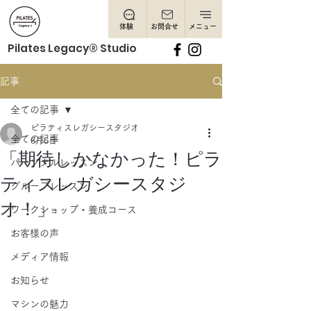
体験
お問合せ
メニュー
Pilates Legacy® Studio
記事
全ての記事
ピラティスレガシースタジオ
全ての記事
6月5日
「期待しかなかった！ピラ
パーソナルレッスン
ティスレガシースタジ
グループレッスン
オ！」
ワークショップ・養成コース
お客様の声
メディア情報
お知らせ
マシンの魅力