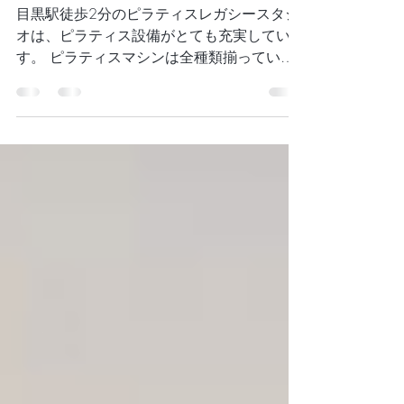
マシンの魅力vol.5《 ス
パインコレクター 》
目黒駅徒歩2分のピラティスレガシースタジ
オは、ピラティス設備がとても充実していま
す。 ピラティスマシンは全種類揃ってい
て、マットや小道具も多岐に渡ります✨ 今
回はスパインコレクターをご紹介いたしま
す。 《 スパインコレクター とは》...