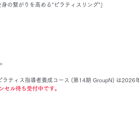
全身の繋がりを高める"ピラティスリング"」
=
acy™︎ピラティス指導者養成コース (第14期 GroupN) は20
ンセル待ち受付中です。