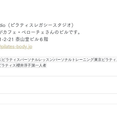
y®︎ Studio（ピラティスレガシースタジオ）
Fがカフェ・ベローチェさんのビルです。
-2-21 泰山堂ビル６階
lates-body.jp
ス
ピラティスパーソナルレッスン
パーソナルトレーニング
東京ピラティ
ピラティス
櫻井淳子
第一人者