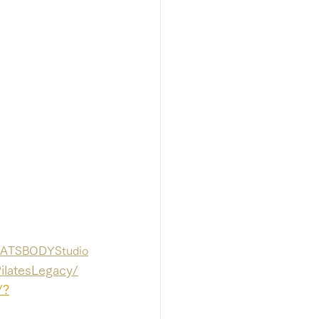
ILATSBODYStudio
ilatesLegacy/
/?