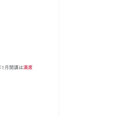
26年1月開講は
満席