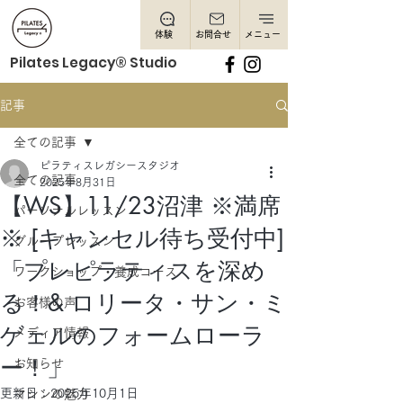
体験
お問合せ
メニュー
Pilates Legacy® Studio
記事
全ての記事
ピラティスレガシースタジオ
全ての記事
2025年8月31日
【WS】11/23沼津 ※満席
パーソナルレッスン
※ [キャンセル待ち受付中]
グループレッスン
「プレピラティスを深め
ワークショップ・養成コース
る！& ロリータ・サン・ミ
お客様の声
ゲェルのフォームローラ
メディア情報
ー！」
お知らせ
更新日：
2025年10月1日
マシンの魅力