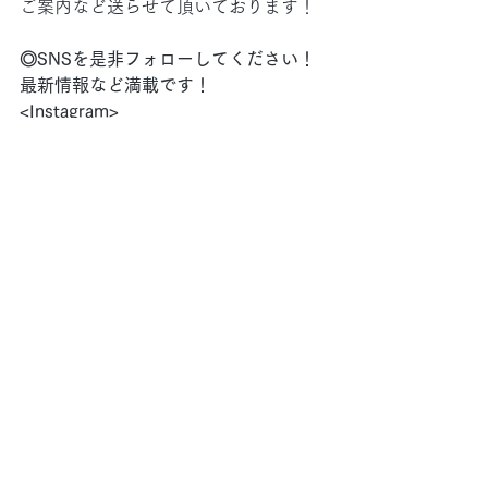
ご案内など送らせて頂いております！
◎SNSを是非フォローしてください！
最新情報など満載です！
<Instagram>
ロリータズレガシー：
pilates_lolitas_legacy
ピラティスボディスタジオ(本部/静岡
県沼津市)： pilatesbodystudio_pbs
ピラティスレガシースタジオ（東京都
目黒区）：
pilates_legacy_tokyo 
櫻井淳子：
junko.pilates.legacy
<Facebook>
ロリータズレガシー：
https://www.facebook.com/lolitapilate
sjapan
ピラティスボディスタジオ(本部/静岡
県沼津