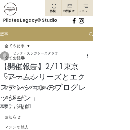
体験
お問合せ
メニュー
Pilates Legacy® Studio
記事
全ての記事
ピラティスレガシースタジオ
全ての記事
2月15日
【開催報告】2/11東京
パーソナルレッスン
「アームシリーズとエク
グループレッスン
ステンションのプログレ
ワークショップ・養成コース
ッション」
お客様の声
更新日：
2月16日
メディア情報
お知らせ
マシンの魅力