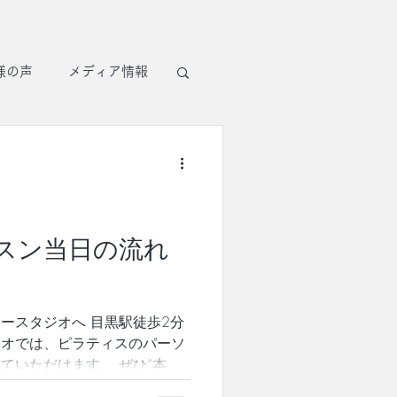
様の声
メディア情報
スン当日の流れ
ースタジオへ 目黒駅徒歩2分
ジオでは、ピラティスのパーソ
ていただけます。 ぜひ“本物
てみませんか？ 初回体験レッ