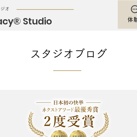
タジオ
acy® Studio
体
スタジオブログ