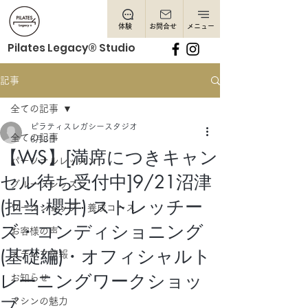
体験
お問合せ
メニュー
Pilates Legacy® Studio
記事
全ての記事
ピラティスレガシースタジオ
全ての記事
6月3日
【WS】[満席につきキャン
パーソナルレッスン
セル待ち受付中]9/21沼津
グループレッスン
(担当:櫻井) ストレッチー
ワークショップ・養成コース
ズ・コンディショニング
お客様の声
(基礎編)・オフィシャルト
メディア情報
レーニングワークショッ
お知らせ
プ
マシンの魅力