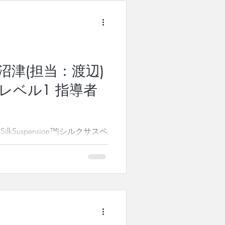
回の記事では、ピラティスに出
や、ピラティスに出会ってから
られています。 研究者として
勢と、 指導者としての"あり
現在の国際的な活動へとつなが
す。 本物のピラティスを世界
5沼津(担当：渡辺)
ら世界へ という櫻井の情熱を
こちら THE TRAINER「櫻
ion™レベル1 指導者
、櫻井の活動
 ======ご案内======
's Legacy™指導者養成コース第
ilkSuspension™(シルクサスペ
養成コース 全国で大人気！
ルクサスペンション )レベル1指導者養
スペンションを導入し、全国に
淳子のもとで学んだ、マスター
たします！ぜひこの機会をお見
！ SilkSuspensionTMと
M(シルクサスペンション)プログラム