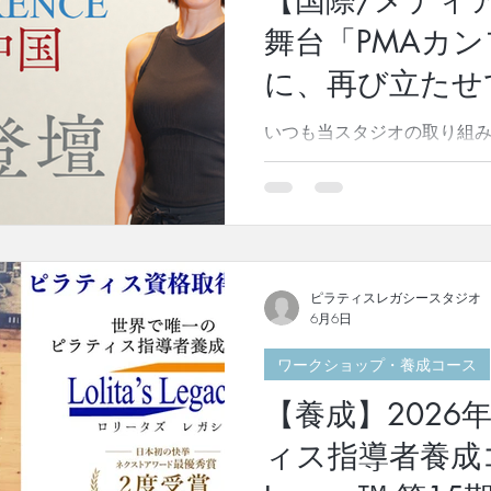
【国際/メディ
た。 後半は、「ピラティス
舞台「PMAカ
メソッドの基礎となるマッ
その上で、リフォーマー・
に、再び立たせ
時に同じエクササイズに取
数種類のマシンがお互いに
いつも当スタジオの取り組
ありがとうございます。 こ
ジオ代表・櫻井淳子の登壇
います。このたびの登壇に
ースを掲載しておりますの
たら幸いです。「世界のピ
が、世界最高峰のカンファレ
ピラティスレガシースタジオ
に登壇！」 Pilates Metho
6月6日
ピラティス業界で世界最高峰
ワークショップ・養成コース
ンファレンス」。2026年は「Pilat
2026」として、7月11日
【養成】2026
国・上海のShanghai Marriott 
ます。この度、当社代表取
ィス指導者養成コース
への登壇者として選出されま