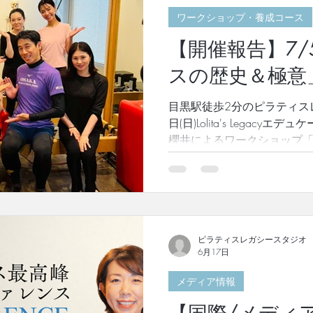
は、ニューヨークの中心地マンハ
ワークショップ・養成コース
on Fifthのオーナーであ
姉妹により開発されました。
【開催報告】7
ンプログラムは、低体力者
フォーマンス向上まで、ま
スの歴史＆極意
ます。あらゆる運動レベル
画期的に漸進することがで
目黒駅徒歩2分のピラティス
は、日本導入後も瞬時に好
日(日)Lolita's Legac
＊詳細
櫻井によるワークショップ
開催いたしました。 前半は
てから始まりました。 ジョ
ラティスをどのようなもの
何を伝えたかったのか。ピ
どのようなものだったのか。
書には載っていないピラテ
ピラティスレガシースタジオ
6月17日
め込んだ大変貴重な時間でし
フ・ピラティスの状況を、
メディア情報
っていらっしゃいました。 
を知ることで、より本来の