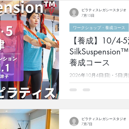
で活躍する櫻井ですが、今
会うまでの知られざる素顔
ピラティスレガシースタジオ
今日までの苦難が等身大で語
7月15日
積み重ねてきた仮説検証の姿
ワークショップ・養成コース
方"を磨き続ける姿勢が、 
っていることが伝わる内容で
【養成】10/4-
から日本へ、そして、日本か
是非ご一読ください。 掲載記事は
SilkSuspens
井淳子」インタビュー記事はこちら 引き続き
養成コース
にご注目いただければ幸いです。
◎2026年10月開講！Lolita
2026年10月4日(日)・5日(月)S
15期（GroupO）半期に一度
ンション )レベル1 指導者
SilkSuspension™️(シ
成コース！ 日本にシルクサ
広めた第一人者である櫻井
ティーチャー 渡辺が担当い
逃しなく！ 半額で再受講も可能です
ピラティスレガシースタジオ
は？ SilkSuspensionT
7月7日