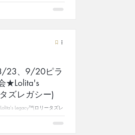
特別ワークショップを開催いた
スの歴史＆ピラ
気軽に受けてみたかった！ ピ
マットとマシン)」
りたい！ など、ピラティスの
指す方、もしくはプロのピラテ
もご参加頂けます！ また、当
lita's Legacy™️の無料
毎回満席となるこのコースは、
りスタートします！ 皆様のご都
みの参加 Lolita's
の参加（オンライン参加も可） ワ
/23、9/20ピラ
gacy™️無料説明会 両方参加 でお
ップの内容は、昨年も大好評・
olita's
ィスの歴史＆ピラティスの極意
リータズレガシー)
前回ご参加頂いた皆様からは、
鍛えるエクササイズではないこ
ta's Legacy™(ロリータズレ
れてきたのか分かった！
ご案内いたします。 2026年
開講します。※締切9月20日 or
、本物を！」 当コースは、創