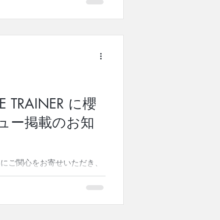
きます。 「ピラティス」は、
のではない。体と心を整え、本
、創始者ジョセフ・ピラティス
 本書は、創始者ジョセフ・ピ
学、そして本来のピラティスメ
も、すでに実践されている方に
です。 近年、日本ではピラテ
います。しかし、その本質や歴
系的に学べる書籍は決して多く
TRAINER に櫻
ョセフ・ピラティスの生涯とメ
ィ・マインド・スピリットの統
ュー掲載のお知
宅でも取り組める基礎エクササ
ラストを交えながら紹介してい
on新着ランキング「エクササイ
みにご関心をお寄せいただき、
ました。 ご予約・応援してく
tes Legacy Studio代表の
し上げます。...
報告がございます。 ピラティ
特集インタビューが掲載されま
式ピラティス継承者として世界