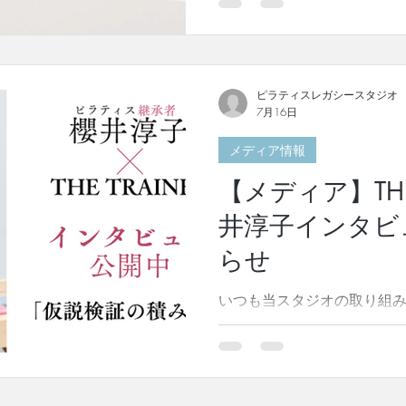
ましたので、ご案内させて頂
ただ体幹を鍛えるだけのも
来の自分を取り戻すための
の実践哲学。 購入はこちら
ラティスが遺した思想や哲
ピラティスレガシースタジオ
ソッドを、初めて学ぶ方に
7月16日
も分かりやすくまとめた一冊
メディア情報
ィスが大きな注目を集めて
史、創始者の考え方まで体
【メディア】THE 
ありません。 本書では、ジ
ソッド誕生の背景、「ボデ
井淳子インタビ
合」という理念、そして自
らせ
イズまで、豊富な写真とイ
ます。 発売前には、Amaz
いつも当スタジオの取り組
ズ部門」第1位を獲得いたし
ありがとうございます。 この度Pila
ださった皆様に、心より感謝申
櫻井淳子についての嬉しいご
ス界を牽引する 櫻井淳子の
した。 今やアジア唯一の公