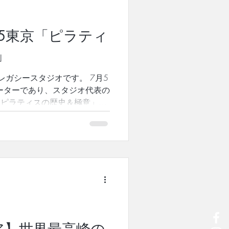
ッタン5番街にあるPilates
る、キャサリン・キンバリーコープ
 この素晴らしいサスペンショ
/5東京「ピラティ
やシニア、またアスリートのパ
さに理想的な効果を発揮してい
」
から、驚く程短期的に、そして
きるサスペンションシステム
レガシースタジオです。 7月5
評を得て広まり続けています。
yエデュケーターであり、スタジオ代表の
「ピラティスの歴史＆極意」を
、「ピラティスの歴史」につい
セフ・ピラティスは、元々、ピ
だと強調していたのか。また、
ラティスの目的や効果は、本来
 櫻井にしか伝えられない教科
ィスの情報を、余すことなく詰
た。 初めて聞く当時のジョセ
みなさん興味深く真剣に聞き入
創始者が実際に伝えていた真髄
ピラティスの理解が深まりまし