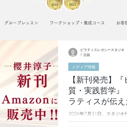
グループレッスン
ワークショップ・養成コース
お客
ピラティスレガシースタジオ
7 日前
メディア情報
【新刊発売】『
質・実践哲学』
ラティスが伝え
ィスとは？｜櫻
2026年7月31日、スタジオ代表 櫻井淳子の新刊、
ティスの本質 実践哲学』 