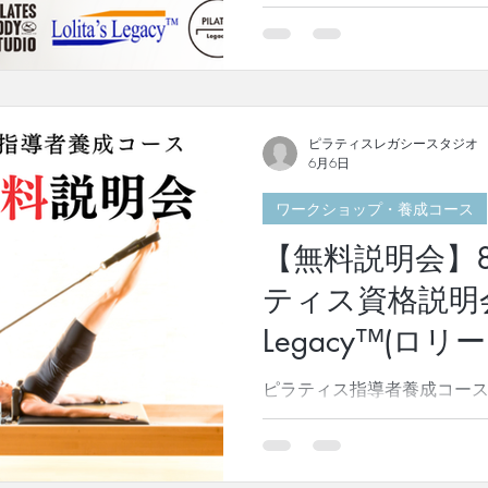
井淳子による、初心者向け
催！「ピラティ
します。 櫻井のレッスンを
ティスの極意(
ラティスを総合的な視点で知
愛好家の方から指導者を目
ィス指導者の方も、どなたで
日は、ピラティス指導者養成コースLo
ピラティスレガシースタジオ
説明会も開催いたします。
6月6日
次回は2026年10月後半よ
ワークショップ・養成コース
合に合わせて、 ワークショップの
Legacy™️無料説明会のみ
【無料説明会】8
ークショップとLolita's Le
選び頂けます。 ワークショ
ティス資格説明会★L
満席となりました「ピラテ
Legacy™(ロ
(マットとマシン)」です！ 
ピラティスが単純に筋肉を
ピラティス指導者養成コースLoli
と、どの様な理論で構築さ
ガシー)の無料説明会について
10月、GroupO(第15期)を
満席になり次第 「学ぶなら