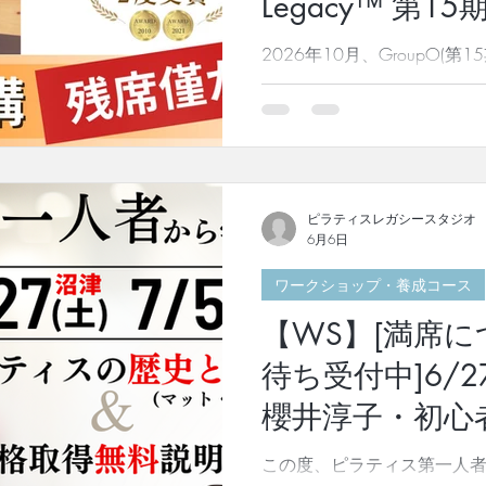
Legacy™️ 第15期
してまた新しい快挙へ！】 昨
ジアで大規模カンファレンスを開催
2026年10月、GroupO(
20日 or 満席になり次第 
は、創始者から公式直系の
養成コースです。 ジョセフ
け公式認定を受けたLolita Sa
ゲル)が、65年以上の経験
別なプログラムとなっており
ピラティスレガシースタジオ
界全体の中からも、最優秀賞
6月6日
ィスが世界的に大流行する
ワークショップ・養成コース
セフの思想、哲学、そして
の科学に基づいた知見にお
【WS】[満席
ます。 そして、世界のピラ
のメソッドの発展と世界的
待ち受付中]6/2
多大なる貢献を続けてきて
櫻井淳子・初心
ラティスコミュニティの発
世代へ繋いていくための活動
ョップ＆資格取
この度、ピラティス第一人
来へ繋ぐことに、私たちはコ