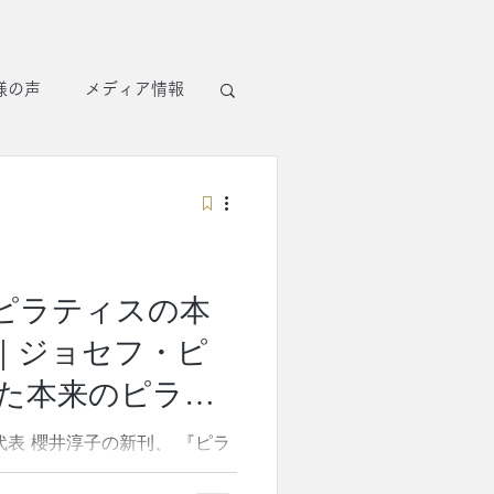
様の声
メディア情報
ピラティスの本
｜ジョセフ・ピ
た本来のピラテ
井淳子
 『ピラ
が、扶桑社より全国発売となり