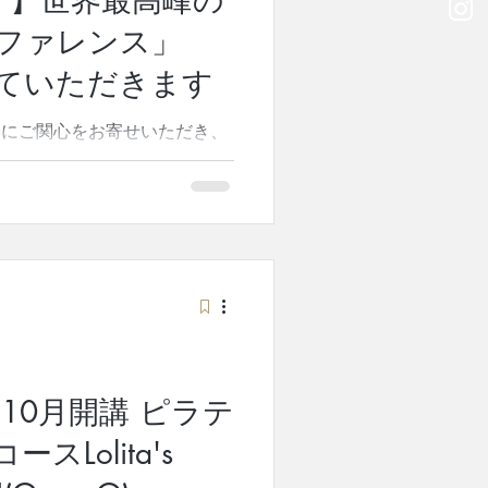
ア】世界最高峰の
の極意」について、ピラティス
ンファレンス」
トでその要素を体験しました。
タワー・チェアを使用して、同
ていただきます
り組みました。ピラティスの複
どのような関
みにご関心をお寄せいただき、
の度、ピラティスレガシースタ
について、嬉しいご報告がござ
ついては、以下にもプレスリリ
で、あわせてご覧いただけまし
ラティス公式継承者・櫻井淳子
ンス「PMAカンファレンス」
d Alliance（PMA）が主催する、
と言われる国際会議「PMAカ
es Synergy Summit
（土）・12日（日）の2日間、中
年10月開講 ピラテ
Hotel City Centreにて開催され
締役・櫻井淳子が、同サミット
Lolita's
した。 【一年ぶりの登壇、そ