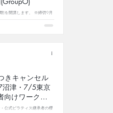
(GroupO)
年2025年、PMAが初めてア
した「Phoenix Risin
第15期)を開講します。 ※締切9月
「学ぶなら、本物を！」 当コース
、世界唯一のピラティス指導者
・ピラティスから世界で２人だ
n Miguel(ロリータ・サン・ミ
をまとめ上げ、発展させた、特
ます。 日本のフィットネス業
を２度受賞しました。 ピラテ
中においても、私たちは、ジョ
本質を受け継ぐと同時に、最新
いても革新的に取り組んでおり
につきキャンセル
ティス業界の中心において、こ
な広がりのために、歴史的にも
7沼津・7/5東京
おり、今もなお、最前線にてピ
者向けワークシ
展とピラティスという遺産を次
を続けております。 本物を未
得無料説明会開
者・公式ピラティス継承者の櫻
ミットメントしています。...